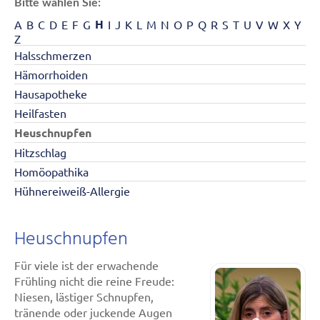
Bitte wählen Sie:
H
A
B
C
D
E
F
G
I
J
K
L
M
N
O
P
Q
R
S
T
U
V
W
X
Y
Z
Halsschmerzen
Hämorrhoiden
Hausapotheke
Heilfasten
Heuschnupfen
Hitzschlag
Homöopathika
Hühnereiweiß-Allergie
Heuschnupfen
Für viele ist der erwachende
Frühling nicht die reine Freude:
Niesen, lästiger Schnupfen,
tränende oder juckende Augen