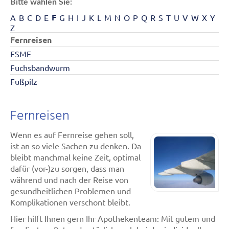
Bitte wählen Sie:
F
A
B
C
D
E
G
H
I
J
K
L
M
N
O
P
Q
R
S
T
U
V
W
X
Y
Z
Fernreisen
FSME
Fuchsbandwurm
Fußpilz
Fernreisen
Wenn es auf Fernreise gehen soll,
ist an so viele Sachen zu denken. Da
bleibt manchmal keine Zeit, optimal
dafür (vor-)zu sorgen, dass man
während und nach der Reise von
gesundheitlichen Problemen und
Komplikationen verschont bleibt.
Hier hilft Ihnen gern Ihr Apothekenteam: Mit gutem und