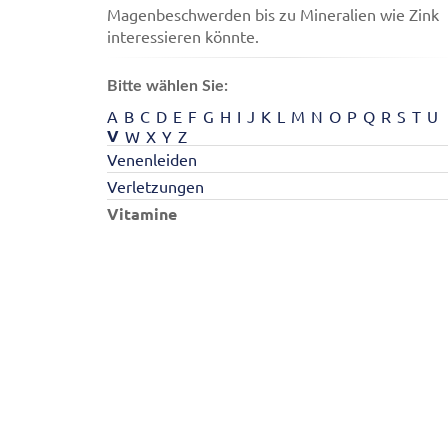
Magenbeschwerden bis zu Mineralien wie Zink
interessieren könnte.
Bitte wählen Sie:
A
B
C
D
E
F
G
H
I
J
K
L
M
N
O
P
Q
R
S
T
U
V
W
X
Y
Z
Venenleiden
Verletzungen
Vitamine