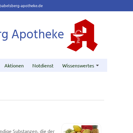
babelsberg-apotheke.de
rg Apotheke
Aktionen
Notdienst
Wissenswertes
endige Substanzen, die der