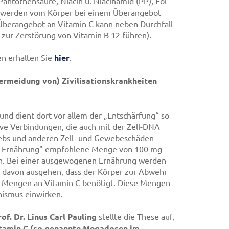
 Pantothensäure, Niacin u. Niacinamid (PP), Fol-
de werden vom Körper bei einem Überangebot
Überangebot an Vitamin C kann neben Durchfall
 zur Zerstörung von Vitamin B 12 führen).
n erhalten Sie
hier
.
ermeidung von) Zivilisationskrankheiten
 und dient dort vor allem der „Entschärfung“ so
ive Verbindungen, die auch mit der Zell-DNA
Krebs und anderen Zell- und Gewebeschäden
für Ernährung" empfohlene Menge von 100 mg
nen. Bei einer ausgewogenen Ernährung werden
 davon ausgehen, dass der Körper zur Abwehr
ere Mengen an Vitamin C benötigt. Diese Mengen
nismus einwirken.
rof. Dr. Linus Carl Pauling
stellte die These auf,
tamin C (so genannte Megadosen im