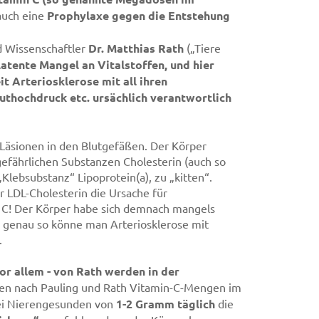
auch eine
Prophylaxe gegen die Entstehung
nd Wissenschaftler
Dr. Matthias Rath
(„Tiere
latente Mangel an Vitalstoffen, und hier
it Arteriosklerose mit all ihren
uthochdruck etc. ursächlich verantwortlich
 Läsionen in den Blutgefäßen. Der Körper
gefährlichen Substanzen Cholesterin (auch so
Klebsubstanz“ Lipoprotein(a), zu „kitten“.
r LDL-Cholesterin die Ursache für
n C! Der Körper habe sich demnach mangels
d genau so könne man Arteriosklerose mit
.
or allem - von Rath werden in der
n nach Pauling und Rath Vitamin-C-Mengen im
ei Nierengesunden von
1-2 Gramm täglich
die