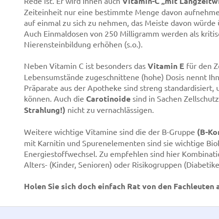
Rede ist. Er wird Ihnen auch
Vitamin-C „mit Langzeitw
Zeiteinheit nur eine bestimmte Menge davon aufnehmen.
auf einmal zu sich zu nehmen, das Meiste davon würde
Auch Einmaldosen von 250 Milligramm werden als kritisc
Nierensteinbildung erhöhen (s.o.).
Neben Vitamin C ist besonders das
Vitamin E
für den Ze
Lebensumstände zugeschnittene (hohe) Dosis nennt Ihne
Präparate aus der Apotheke sind streng standardisiert,
können. Auch die
Carotinoide
sind in Sachen Zellschut
Strahlung!)
nicht zu vernachlässigen.
Weitere wichtige Vitamine sind die der B-Gruppe
(B-Ko
mit Karnitin und Spurenelementen sind sie wichtige Bio
Energiestoffwechsel. Zu empfehlen sind hier Kombinati
Alters- (Kinder, Senioren) oder Risikogruppen (Diabetike
Holen Sie sich doch einfach Rat von den Fachleuten 