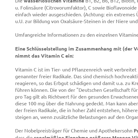
Die
wasserlöslichen Vitamine
B1, B2, B6, B12, Biotin,
u. Folinsäure (Citrovorumfaktor), C sowie Bioflavonoi
einfach wieder ausgeschieden. (Achtung: ein extremes 
u.U. zur Bildung von Oxalsäure-Steinen in der Niere und
Umfangreiche Informationen zu den einzelnen Vitamine
Eine Schlüsselstellung im Zusammenhang mit (der V
nimmt das Vitamin C ein:
Vitamin C ist im Tier- und Pflanzenreich weit verbreitet
genannter freier Radikale. Das sind chemisch hochreakt
reagieren, so das Erbgut schädigen und damit u.a. zu 
führen können. Die von der "Deutschen Gesellschaft 
pro Tag gilt als Richtwert für den gesunden Erwachse
diese 100 mg über die Nahrung gedeckt. Man kann aber
der freien Radikale, die in hoher Zahl entstehen, höh
steigen an, wenn zusätzliche Belastungen auf den Orga
Der Nobelpreisträger für Chemie und Apothekersohn
P
dass die
regelmäßige Einnahme größerer Mengen Vi