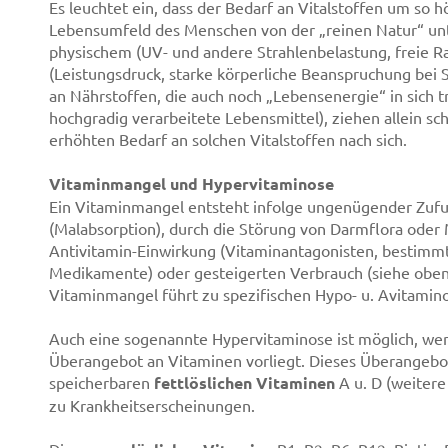
Es leuchtet ein, dass der Bedarf an Vitalstoffen um so hö
Lebensumfeld des Menschen von der „reinen Natur“ unt
physischem (UV- und andere Strahlenbelastung, freie R
(Leistungsdruck, starke körperliche Beanspruchung bei 
an Nährstoffen, die auch noch „Lebensenergie“ in sich 
hochgradig verarbeitete Lebensmittel), ziehen allein 
erhöhten Bedarf an solchen Vitalstoffen nach sich.
Vitaminmangel und Hypervitaminose
Ein Vitaminmangel entsteht infolge ungenügender Zuf
(Malabsorption), durch die Störung von Darmflora oder 
Antivitamin-Einwirkung (Vitaminantagonisten, bestimmt
Medikamente) oder gesteigerten Verbrauch (siehe oben)
Vitaminmangel führt zu spezifischen Hypo- u. Avitamin
Auch eine sogenannte Hypervitaminose ist möglich, wen
Überangebot an Vitaminen vorliegt. Dieses Überangebot
speicherbaren
fettlöslichen Vitaminen
A u. D (weitere 
zu Krankheitserscheinungen.