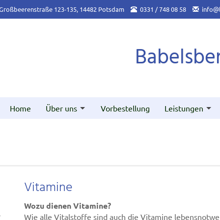
Großbeerenstraße 123-135, 14482 Potsdam
0331 / 748 08 58
info@
Babelsbe
Home
Über uns
Vorbestellung
Leistungen
Vitamine
Wozu dienen Vitamine?
r
Wie alle Vitalstoffe sind auch die Vitamine lebensnotw