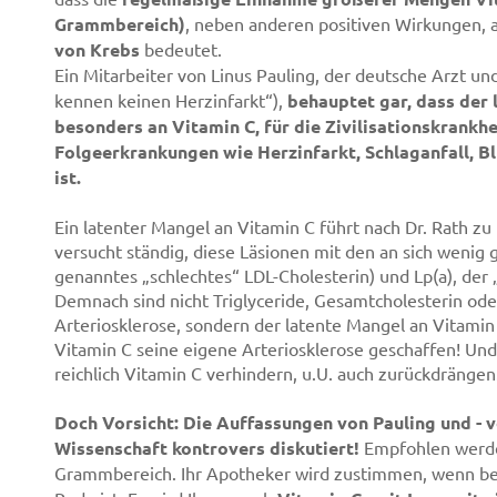
Grammbereich)
, neben anderen positiven Wirkungen, 
von Krebs
bedeutet.
Ein Mitarbeiter von Linus Pauling, der deutsche Arzt u
kennen keinen Herzinfarkt“),
behauptet gar, dass der 
besonders an Vitamin C, für die Zivilisationskrankhe
Folgeerkrankungen wie Herzinfarkt, Schlaganfall, Bl
ist.
Ein latenter Mangel an Vitamin C führt nach Dr. Rath zu
versucht ständig, diese Läsionen mit den an sich wenig 
genanntes „schlechtes“ LDL-Cholesterin) und Lp(a), der „
Demnach sind nicht Triglyceride, Gesamtcholesterin ode
Arteriosklerose, sondern der latente Mangel an Vitami
Vitamin C seine eigene Arteriosklerose geschaffen! Un
reichlich Vitamin C verhindern, u.U. auch zurückdrängen
Doch Vorsicht: Die Auffassungen von Pauling und - v
Wissenschaft kontrovers diskutiert!
Empfohlen werde
Grammbereich. Ihr Apotheker wird zustimmen, wenn b