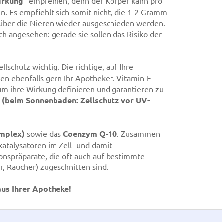
irkung“
empfehlen, denn der Körper kann pro
 Es empfiehlt sich somit nicht, die 1-2 Gramm
 über die Nieren wieder ausgeschieden werden.
h angesehen: gerade sie sollen das Risiko der
llschutz wichtig. Die richtige, auf Ihre
n ebenfalls gern Ihr Apotheker. Vitamin-E-
 um ihre Wirkung definieren und garantieren zu
z
(beim Sonnenbaden: Zellschutz vor UV-
mplex)
sowie das
Coenzym Q-10
. Zusammen
katalysatoren im Zell- und damit
onspräparate, die oft auch auf bestimmte
r, Raucher) zugeschnitten sind.
aus Ihrer Apotheke!